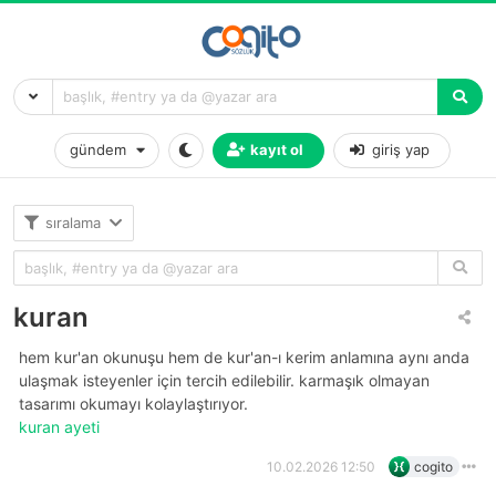
gündem
kayıt ol
giriş yap
sıralama
kuran
hem kur'an okunuşu hem de kur'an-ı kerim anlamına aynı anda
ulaşmak isteyenler için tercih edilebilir. karmaşık olmayan
tasarımı okumayı kolaylaştırıyor.
kuran ayeti
10.02.2026 12:50
cogito