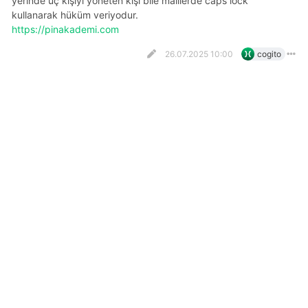
yerinde üç kişiyi yöneten kişi bile maillerde caps lock
kullanarak hüküm veriyodur.
https://pinakademi.com
26.07.2025 10:00
cogito