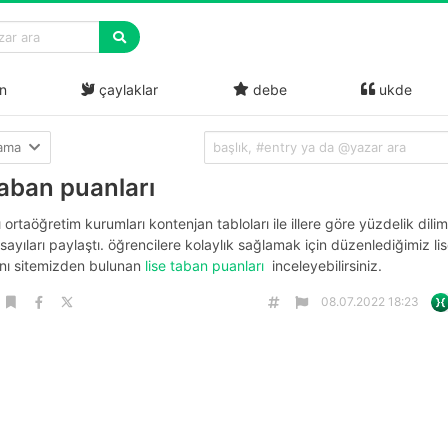
n
çaylaklar
debe
ukde
lama
taban puanları
ı ortaöğretim kurumları kontenjan tabloları ile illere göre yüzdelik dili
sayıları paylaştı. öğrencilere kolaylık sağlamak için düzenlediğimiz li
ını sitemizden bulunan
lise taban puanları
inceleyebilirsiniz.
08.07.2022 18:23