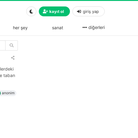
kayıt ol
giriş yap
diğerleri
her şey
sanat
mlerdeki
se taban
anonim