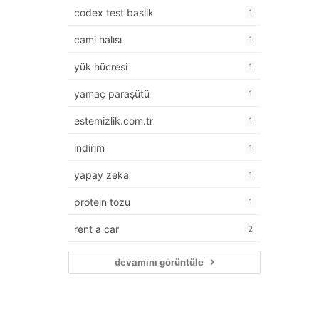
codex test baslik
1
cami halısı
1
yük hücresi
1
yamaç paraşütü
1
estemizlik.com.tr
1
indirim
1
yapay zeka
1
protein tozu
1
rent a car
2
devamını görüntüle