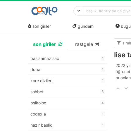
son giriler
gündem
bugü
sıra
son giriler
rastgele
lise 
paslanmaz sac
1
2022 yıl
dubai
1
öğrenci 
puanlar
kore dizileri
1
sohbet
3
psikolog
4
codex a
1
hazir baslik
1