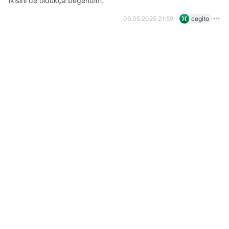
ikisini de oldukça beğendim.
09.05.2025 21:59
cogito