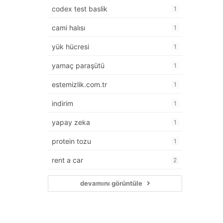
codex test baslik
1
cami halısı
1
yük hücresi
1
yamaç paraşütü
1
estemizlik.com.tr
1
indirim
1
yapay zeka
1
protein tozu
1
rent a car
2
devamını görüntüle