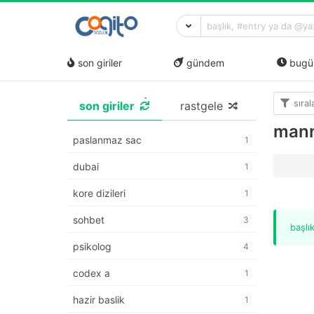
son giriler
gündem
bugü
sıra
son giriler
rastgele
man
paslanmaz sac
1
dubai
1
kore dizileri
1
sohbet
3
başlı
psikolog
4
codex a
1
hazir baslik
1