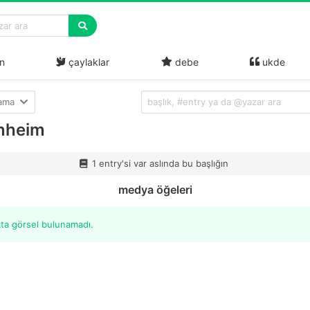
n
çaylaklar
debe
ukde
lama
nheim
1 entry'si var aslında bu başlığın
medya öğeleri
kta görsel bulunamadı.