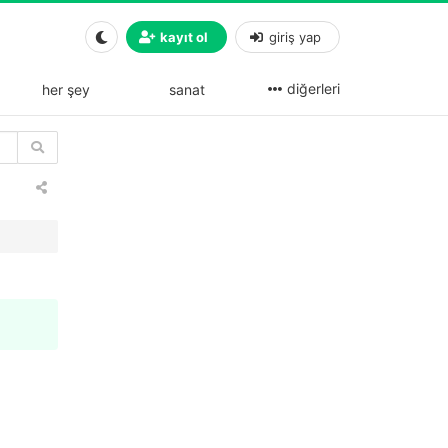
kayıt ol
giriş yap
diğerleri
her şey
sanat