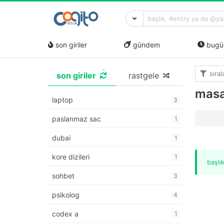
son giriler
gündem
bugü
sıra
son giriler
rastgele
masaj
laptop
3
paslanmaz sac
1
dubai
1
kore dizileri
1
başlı
sohbet
3
psikolog
4
codex a
1