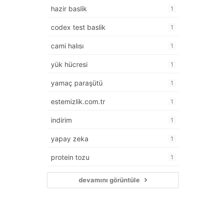
hazir baslik
1
codex test baslik
1
cami halısı
1
yük hücresi
1
yamaç paraşütü
1
estemizlik.com.tr
1
indirim
1
yapay zeka
1
protein tozu
1
devamını görüntüle