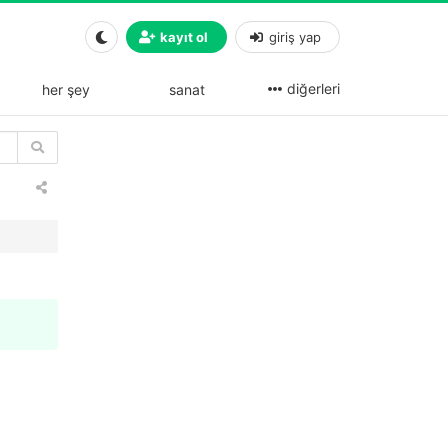
kayıt ol
giriş yap
diğerleri
her şey
sanat