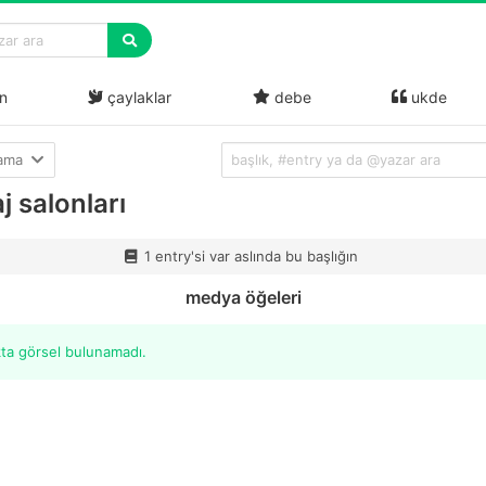
n
çaylaklar
debe
ukde
lama
 salonları
1 entry'si var aslında bu başlığın
medya öğeleri
kta görsel bulunamadı.