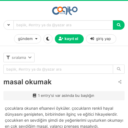
gündem
kayıt ol
giriş yap
sıralama
masal okumak
1 entry'si var aslında bu başlığın
çocuklara okunan efsanevi öyküler. çocukların renkli hayal
dünyasını genişleten, birbirinden ilginç ve eğitici hikayelerdir.
çocukken en sevdiğim şimdi de yeğenlerimi uyuturken okumayı
en çok sevdiğim masal, yalancı prenses masalıydı.