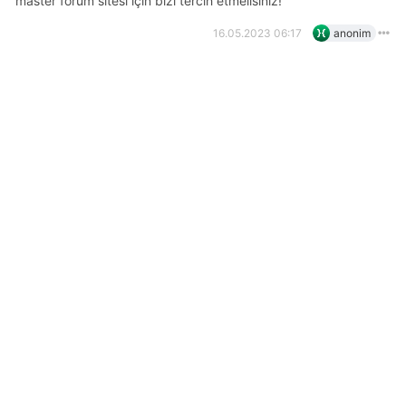
master forum sitesi için bizi tercih etmelisiniz!
16.05.2023 06:17
anonim