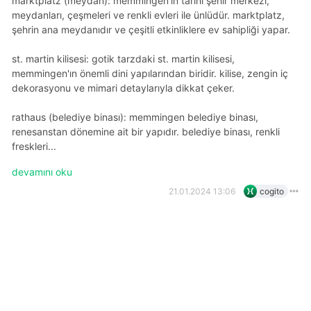
marktplatz (meydan): memmingen'ın tarihi şehir merkezi,
meydanları, çeşmeleri ve renkli evleri ile ünlüdür. marktplatz,
şehrin ana meydanıdır ve çeşitli etkinliklere ev sahipliği yapar.
st. martin kilisesi: gotik tarzdaki st. martin kilisesi,
memmingen'ın önemli dini yapılarından biridir. kilise, zengin iç
dekorasyonu ve mimari detaylarıyla dikkat çeker.
rathaus (belediye binası): memmingen belediye binası,
renesanstan dönemine ait bir yapıdır. belediye binası, renkli
freskleri...
devamını oku
21.01.2024 13:06
cogito