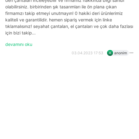
deri çantaları inceleyebilir ve firmamız hakkında bilgi sahibi
olabilirsiniz. birbirinden şık tasarımları ile ön plana çıkan
firmamızı takip etmeyi unutmayın! 0 hakiki deri ürünlerimiz
kaliteli ve garantilidir. hemen sipariş vermek için linke
tıklamalısınız! seyahat çantaları, el çantaları ve çok daha fazlası
için bizi takip...
devamını oku
03.04.2023 17:53
anonim