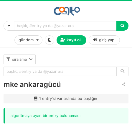
gündem
kayıt ol
giriş yap
sıralama
mke ankaragücü
1 entry'si var aslında bu başlığın
algoritmaya uyan bir entry bulunamadı.