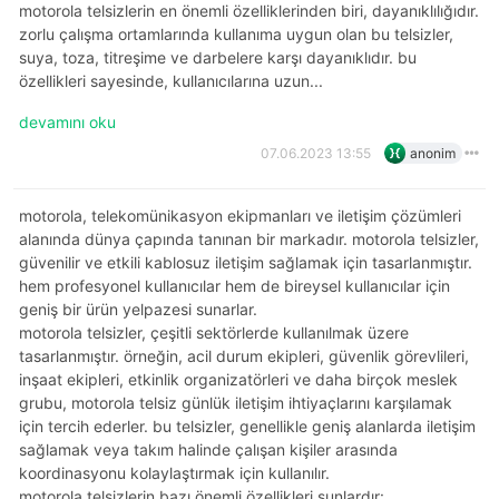
motorola telsizlerin en önemli özelliklerinden biri, dayanıklılığıdır.
zorlu çalışma ortamlarında kullanıma uygun olan bu telsizler,
suya, toza, titreşime ve darbelere karşı dayanıklıdır. bu
özellikleri sayesinde, kullanıcılarına uzun...
devamını oku
07.06.2023 13:55
anonim
motorola, telekomünikasyon ekipmanları ve iletişim çözümleri
alanında dünya çapında tanınan bir markadır. motorola telsizler,
güvenilir ve etkili kablosuz iletişim sağlamak için tasarlanmıştır.
hem profesyonel kullanıcılar hem de bireysel kullanıcılar için
geniş bir ürün yelpazesi sunarlar.
motorola telsizler, çeşitli sektörlerde kullanılmak üzere
tasarlanmıştır. örneğin, acil durum ekipleri, güvenlik görevlileri,
inşaat ekipleri, etkinlik organizatörleri ve daha birçok meslek
grubu, motorola telsiz günlük iletişim ihtiyaçlarını karşılamak
için tercih ederler. bu telsizler, genellikle geniş alanlarda iletişim
sağlamak veya takım halinde çalışan kişiler arasında
koordinasyonu kolaylaştırmak için kullanılır.
motorola telsizlerin bazı önemli özellikleri şunlardır: