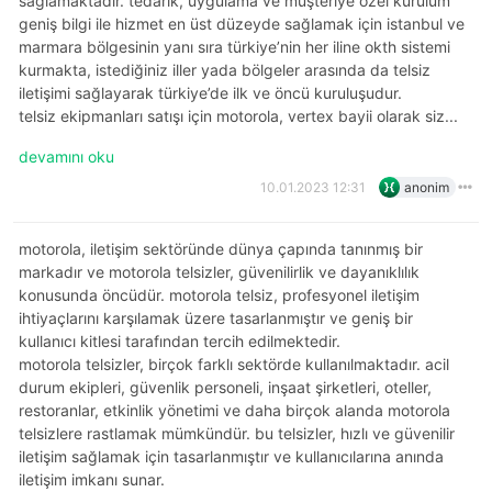
sağlamaktadır. tedarik, uygulama ve müşteriye özel kurulum
geniş bilgi ile hizmet en üst düzeyde sağlamak için i̇stanbul ve
marmara bölgesinin yanı sıra türkiye’nin her iline okth sistemi
kurmakta, istediğiniz iller yada bölgeler arasında da telsiz
iletişimi sağlayarak türkiye’de ilk ve öncü kuruluşudur.
telsiz ekipmanları satışı için motorola, vertex bayii olarak siz...
devamını oku
10.01.2023 12:31
anonim
motorola, iletişim sektöründe dünya çapında tanınmış bir
markadır ve motorola telsizler, güvenilirlik ve dayanıklılık
konusunda öncüdür. motorola telsiz, profesyonel iletişim
ihtiyaçlarını karşılamak üzere tasarlanmıştır ve geniş bir
kullanıcı kitlesi tarafından tercih edilmektedir.
motorola telsizler, birçok farklı sektörde kullanılmaktadır. acil
durum ekipleri, güvenlik personeli, inşaat şirketleri, oteller,
restoranlar, etkinlik yönetimi ve daha birçok alanda motorola
telsizlere rastlamak mümkündür. bu telsizler, hızlı ve güvenilir
iletişim sağlamak için tasarlanmıştır ve kullanıcılarına anında
iletişim imkanı sunar.