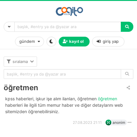
gündem
kayıt ol
giriş yap
sıralama
öğretmen
kpss haberleri, işkur işe alım ilanları, öğretmen
öğretmen
haberleri ile ilgili tüm memur haber ve diğer detaylarını web
sitemizden öğrenebilirsiniz.
27.08.2023 21:11
anonim