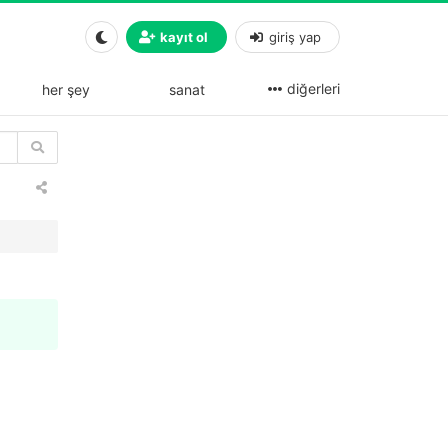
kayıt ol
giriş yap
diğerleri
her şey
sanat