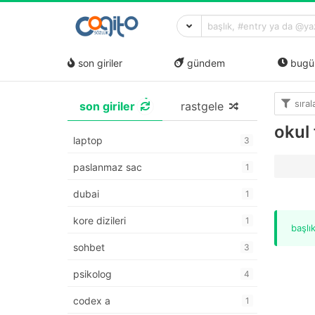
son giriler
gündem
bugü
sıra
son giriler
rastgele
okul
laptop
3
paslanmaz sac
1
dubai
1
kore dizileri
1
başlı
sohbet
3
psikolog
4
codex a
1