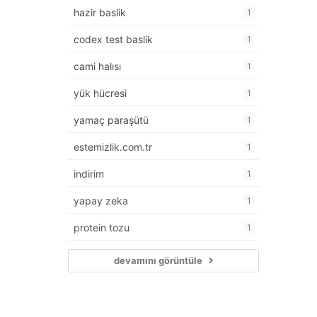
hazir baslik
1
codex test baslik
1
cami halısı
1
yük hücresi
1
yamaç paraşütü
1
estemizlik.com.tr
1
indirim
1
yapay zeka
1
protein tozu
1
devamını görüntüle