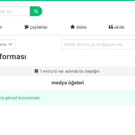
n
çaylaklar
debe
ukde
lama
 forması
1 entry'si var aslında bu başlığın
medya öğeleri
kta görsel bulunamadı.