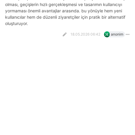
olması, geçişlerin hızlı gerçekleşmesi ve tasarımın kullanıcıyı
yormaması önemli avantajlar arasında. bu yönüyle hem yeni
kullanıcılar hem de düzenli ziyaretçiler için pratik bir alternatif
oluşturuyor.
18.05.2026 06:42
anonim