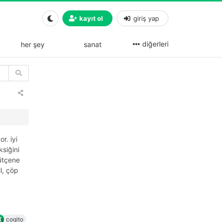
kayıt ol
giriş yap
diğerleri
her şey
sanat
r. iyi
ksiğini
bütçene
l, çöp
cogito