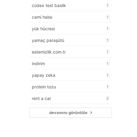
codex test baslik
1
cami halısı
1
yük hücresi
1
yamaç paraşütü
1
estemizlik.com.tr
1
indirim
1
yapay zeka
1
protein tozu
1
rent a car
2
devamını görüntüle