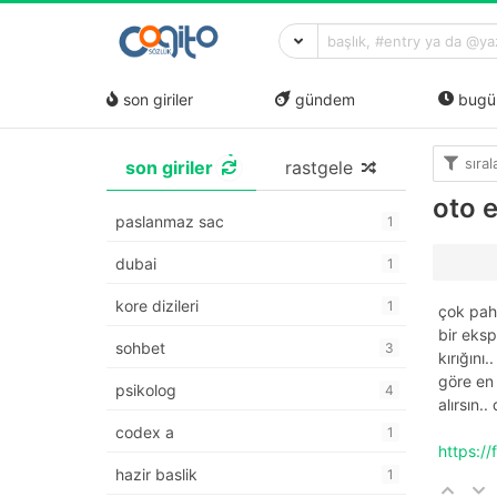
son giriler
gündem
bugü
sıra
son giriler
rastgele
oto 
paslanmaz sac
1
dubai
1
kore dizileri
1
çok paha
bir eksp
sohbet
3
kırığını
göre en 
psikolog
4
alırsın..
codex a
1
https:/
hazir baslik
1