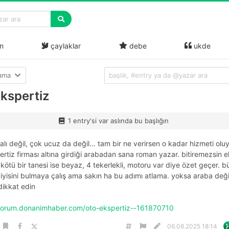
n
çaylaklar
debe
ukde
lama
ekspertiz
1 entry'si var aslında bu başlığın
lı değil, çok ucuz da değil… tam bir ne verirsen o kadar hizmeti oluyo
ertiz firması altına girdiği arabadan sana roman yazar. bitiremezsin e
.. kötü bir tanesi ise beyaz, 4 tekerlekli, motoru var diye özet geçer. 
iyisini bulmaya çalış ama sakın ha bu adımı atlama. yoksa araba deği
 dikkat edin
/forum.donanimhaber.com/oto-ekspertiz--161870710
06.08.2025 18:14