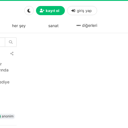
kayıt ol
giriş yap
diğerleri
her şey
sanat
r
yında
ediye
anonim