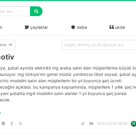
n
çaylaklar
debe
ukde
lama
otiv
ye, şubat ayında elektrikli mg araba satın alan müşterilerine büyük bi
sunuyor. mg türkiye’nin genel müdür yardımcısı tibet soysal, şubat a
tric modelini satın alan müşterilerin bir yıl boyunca şarj ücreti
ceğini açıkladı. bu kampanya kapsamında, müşterilere 1 yıllık şarj h
, yani şubatta mg4 modelini satın alanlar 1 yıl boyunca şarj parası
ecek.
iv
18.02.2024 09:26