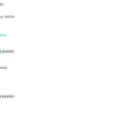
bi
i sıktın
ucu-
anonim
emiz
anonim