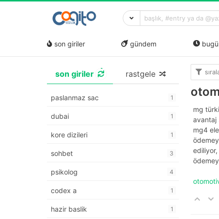
son giriler
gündem
bugü
sıra
son giriler
rastgele
otom
paslanmaz sac
1
mg türki
dubai
1
avantaj 
mg4 elec
kore dizileri
1
ödemeye
ediliyor
sohbet
3
ödemey
psikolog
4
otomot
codex a
1
hazir baslik
1