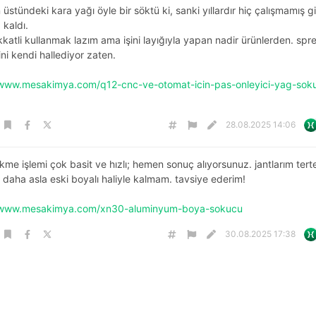
üstündeki kara yağı öyle bir söktü ki, sanki yıllardır hiç çalışmamış gi
 kaldı.
kkatli kullanmak lazım ama işini layığıyla yapan nadir ürünlerden. sprey
ini kendi hallediyor zaten.
/www.mesakimya.com/q12-cnc-ve-otomat-icin-pas-onleyici-yag-sok
28.08.2025 14:06
me işlemi çok basit ve hızlı; hemen sonuç alıyorsunuz. jantlarım tert
r daha asla eski boyalı haliyle kalmam. tavsiye ederim!
//www.mesakimya.com/xn30-aluminyum-boya-sokucu
30.08.2025 17:38