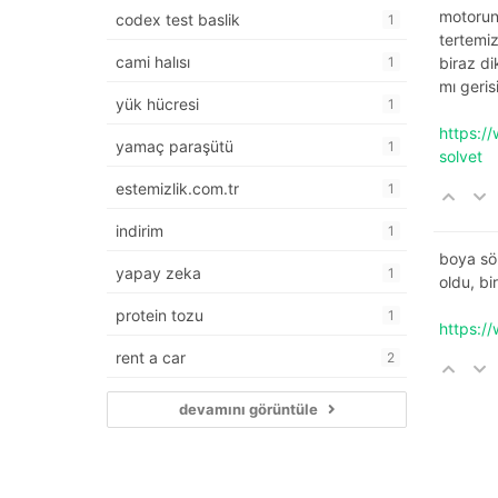
motorun 
codex test baslik
1
tertemiz
cami halısı
1
biraz di
mı geris
yük hücresi
1
https:/
yamaç paraşütü
1
solvet
estemizlik.com.tr
1
indirim
1
boya sök
yapay zeka
1
oldu, bi
protein tozu
1
https:
rent a car
2
devamını görüntüle