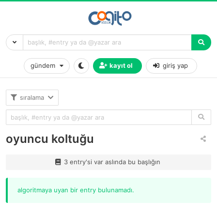
gündem
kayıt ol
giriş yap
sıralama
oyuncu koltuğu
3 entry'si var aslında bu başlığın
algoritmaya uyan bir entry bulunamadı.