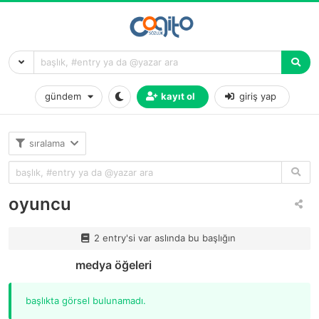
gündem
kayıt ol
giriş yap
sıralama
oyuncu
2 entry'si var aslında bu başlığın
medya öğeleri
başlıkta görsel bulunamadı.