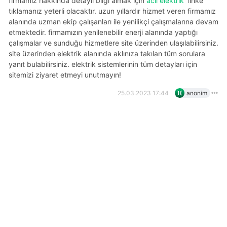
firmamız hakkında detaylı bilgi almak için
acil elektrik
linke
tıklamanız yeterli olacaktır. uzun yıllardır hizmet veren firmamız
alanında uzman ekip çalışanları ile yenilikçi çalışmalarına devam
etmektedir. firmamızın yenilenebilir enerji alanında yaptığı
çalışmalar ve sunduğu hizmetlere site üzerinden ulaşılabilirsiniz.
site üzerinden elektrik alanında aklınıza takılan tüm sorulara
yanıt bulabilirsiniz. elektrik sistemlerinin tüm detayları için
sitemizi ziyaret etmeyi unutmayın!
25.03.2023 17:44
anonim