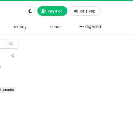
kayıt ol
giriş yap
diğerleri
her şey
sanat
r
anonim