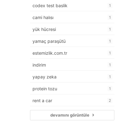
codex test baslik
1
cami halısı
1
yük hücresi
1
yamaç paraşütü
1
estemizlik.com.tr
1
indirim
1
yapay zeka
1
protein tozu
1
rent a car
2
devamını görüntüle