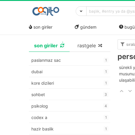
son giriler
gündem
bugü
sıra
son giriler
rastgele
perso
paslanmaz sac
1
sürekli 
dubai
1
musunu
ulaşabili
kore dizileri
1
sohbet
3
psikolog
4
codex a
1
hazir baslik
1