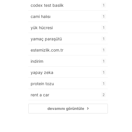
codex test baslik
1
cami halısı
1
yük hücresi
1
yamaç paraşütü
1
estemizlik.com.tr
1
indirim
1
yapay zeka
1
protein tozu
1
rent a car
2
devamını görüntüle