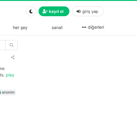
kayıt ol
giriş yap
diğerleri
her şey
sanat
ame
ts.
play
anonim