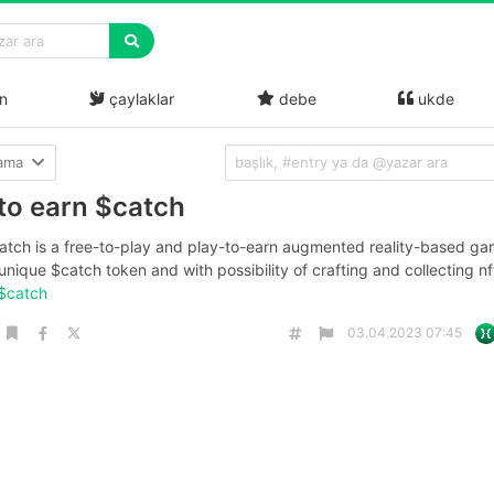
n
çaylaklar
debe
ukde
lama
 to earn $catch
atch is a free-to-play and play-to-earn augmented reality-based g
unique $catch token and with possibility of crafting and collecting nf
 $catch
03.04.2023 07:45