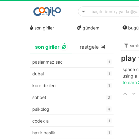
son giriler
gündem
bugü
sıra
son giriler
rastgele
play
paslanmaz sac
1
space c
dubai
1
using a 
to earn
kore dizileri
1
sohbet
3
psikolog
4
codex a
1
hazir baslik
1