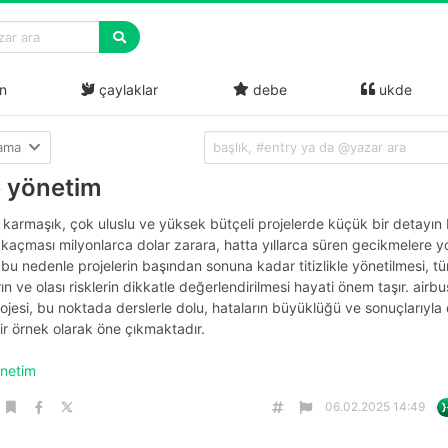
n
çaylaklar
debe
ukde
lama
e yönetim
e karmaşık, çok uluslu ve yüksek bütçeli projelerde küçük bir detayın 
açması milyonlarca dolar zarara, hatta yıllarca süren gecikmelere y
. bu nedenle projelerin başından sonuna kadar titizlikle yönetilmesi, t
ın ve olası risklerin dikkatle değerlendirilmesi hayati önem taşır. airbu
jesi, bu noktada derslerle dolu, hataların büyüklüğü ve sonuçlarıyla 
r örnek olarak öne çıkmaktadır.
önetim
06.02.2025 14:49