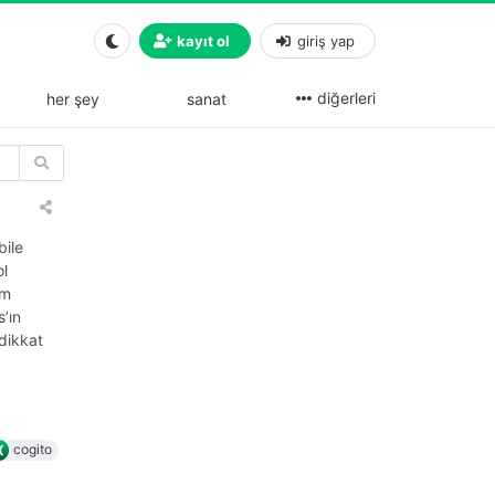
kayıt ol
giriş yap
diğerleri
her şey
sanat
bile
ol
üm
s’ın
dikkat
cogito