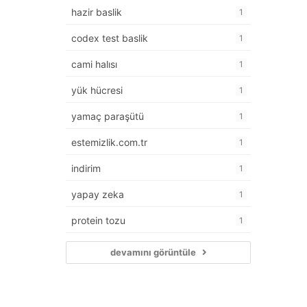
hazir baslik
1
codex test baslik
1
cami halısı
1
yük hücresi
1
yamaç paraşütü
1
estemizlik.com.tr
1
indirim
1
yapay zeka
1
protein tozu
1
devamını görüntüle