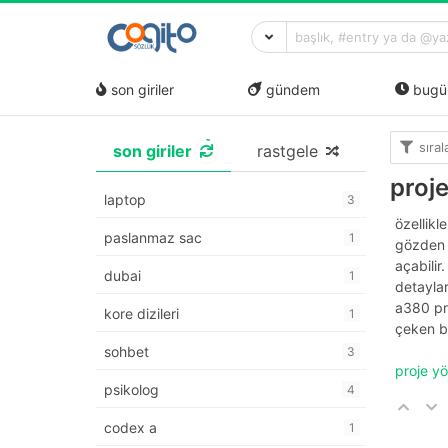
son giriler
gündem
bugü
sıra
son giriler
rastgele
proj
laptop
3
özellikl
paslanmaz sac
1
gözden k
açabilir
dubai
1
detaylar
a380 pro
kore dizileri
1
çeken bi
sohbet
3
proje y
psikolog
4
codex a
1