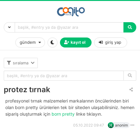
gündem
kayıt ol
giriş yap
sıralama
protez tırnak
profesyonel tırnak malzemeleri markalarının öncülerinden biri
olan born pretty ürünlerien tek bir siteden ulaşabilirsiniz. hemen
sipariş oluşturmak için
born pretty
linke tıklayın.
05.10.2022 09:47
anonim