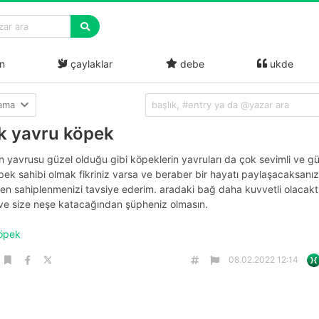
n
çaylaklar
debe
ukde
lama
ık yavru köpek
n yavrusu güzel olduğu gibi köpeklerin yavruları da çok sevimli ve gü
ek sahibi olmak fikriniz varsa ve beraber bir hayatı paylaşacaksanı
en sahiplenmenizi tavsiye ederim. aradaki bağ daha kuvvetli olacaktı
 ve size neşe katacağından şüpheniz olmasın.
köpek
08.02.2022 12:14