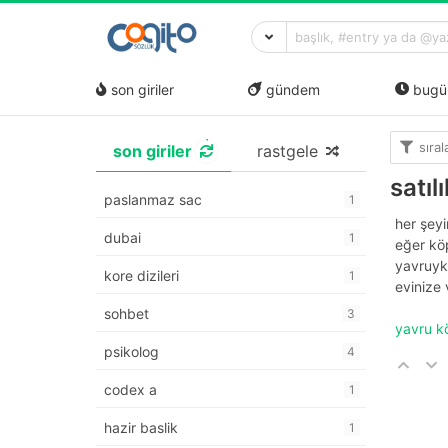
son giriler
gündem
bugü
sıra
son giriler
rastgele
satıl
paslanmaz sac
1
her şeyi
dubai
1
eğer köp
yavruyk
kore dizileri
1
evinize
sohbet
3
yavru 
psikolog
4
codex a
1
hazir baslik
1