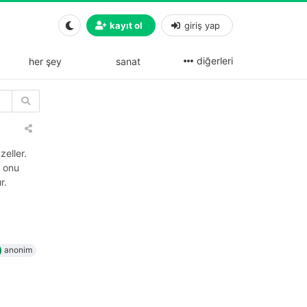
kayıt ol
giriş yap
diğerleri
her şey
sanat
zeller.
z onu
r.
anonim