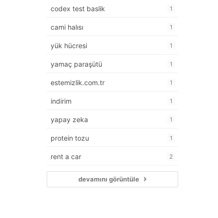
codex test baslik
1
cami halısı
1
yük hücresi
1
yamaç paraşütü
1
estemizlik.com.tr
1
indirim
1
yapay zeka
1
protein tozu
1
rent a car
2
devamını görüntüle