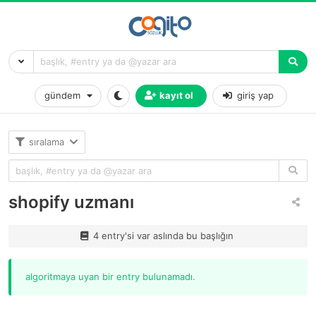
gündem
kayıt ol
giriş yap
sıralama
shopify uzmanı
4 entry'si var aslında bu başlığın
algoritmaya uyan bir entry bulunamadı.