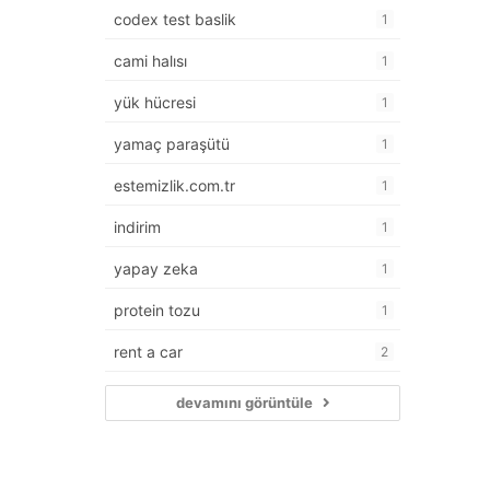
codex test baslik
1
cami halısı
1
yük hücresi
1
yamaç paraşütü
1
estemizlik.com.tr
1
indirim
1
yapay zeka
1
protein tozu
1
rent a car
2
devamını görüntüle