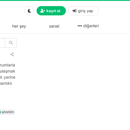
kayıt ol
giriş yap
diğerleri
her şey
sanat
urumlarla
e ulaşmak
ak yerine
antıklı
anonim