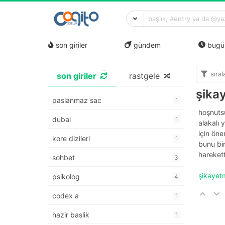
son giriler
gündem
bugü
sıra
son giriler
rastgele
şika
paslanmaz sac
1
hoşnutsu
dubai
1
alakalı 
için öne
kore dizileri
1
bunu bir
harekett
sohbet
3
şikayet
psikolog
4
codex a
1
hazir baslik
1