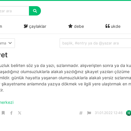
n
çaylaklar
debe
ukde
lama
yet
zluk belirten söz ya da yazı, sızlanmadır. alışverişten sonra ya da k
yaşadığınız olumsuzluklarla alakalı yazdığınız şikayet yazıları çözüm
mlidir. günlük hayatta yaşanan olumsuzluklarla alakalı yersiz sızlanm
 şikayetname anlamında yazıya dökmek ve ilgili yere ulaştırmak en m
ir.
merkezi
31.01.2022 12:46