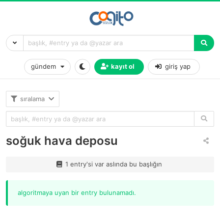
gündem
kayıt ol
giriş yap
sıralama
soğuk hava deposu
1 entry'si var aslında bu başlığın
algoritmaya uyan bir entry bulunamadı.