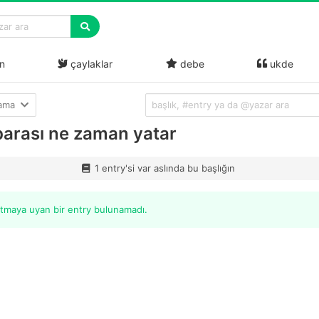
n
çaylaklar
debe
ukde
lama
 parası ne zaman yatar
1 entry'si var aslında bu başlığın
itmaya uyan bir entry bulunamadı.