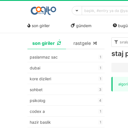
son giriler
gündem
bugü
sıra
son giriler
rastgele
staj
paslanmaz sac
1
dubai
1
kore dizileri
1
algor
sohbet
3
psikolog
4
codex a
1
hazir baslik
1