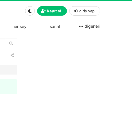
kayıt ol
giriş yap
diğerleri
her şey
sanat