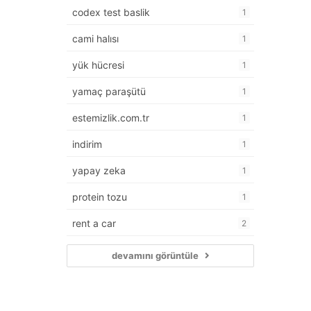
codex test baslik
1
cami halısı
1
yük hücresi
1
yamaç paraşütü
1
estemizlik.com.tr
1
indirim
1
yapay zeka
1
protein tozu
1
rent a car
2
devamını görüntüle