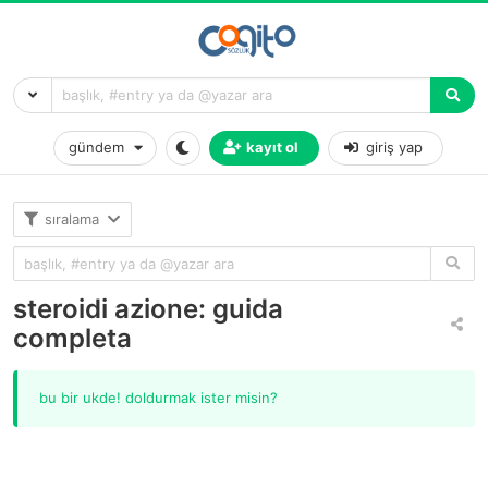
gündem
kayıt ol
giriş yap
sıralama
steroidi azione: guida
completa
bu bir ukde! doldurmak ister misin?