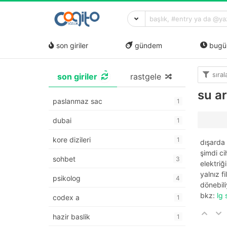
son giriler
gündem
bugü
sıra
son giriler
rastgele
su ar
paslanmaz sac
1
dubai
1
kore dizileri
1
dışarda 
şimdi c
sohbet
3
elektriğ
yalnız f
psikolog
4
dönebili
bkz:
lg 
codex a
1
hazir baslik
1