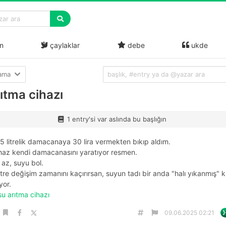
n
çaylaklar
debe
ukde
lama
ıtma cihazı
1 entry'si var aslında bu başlığın
5 litrelik damacanaya 30 lira vermekten bıkıp aldım.
ihaz kendi damacanasını yaratıyor resmen.
i az, suyu bol.
iltre değişim zamanını kaçırırsan, suyun tadı bir anda "halı yıkanmış" 
yor.
su arıtma cihazı
09.06.2025 02:21