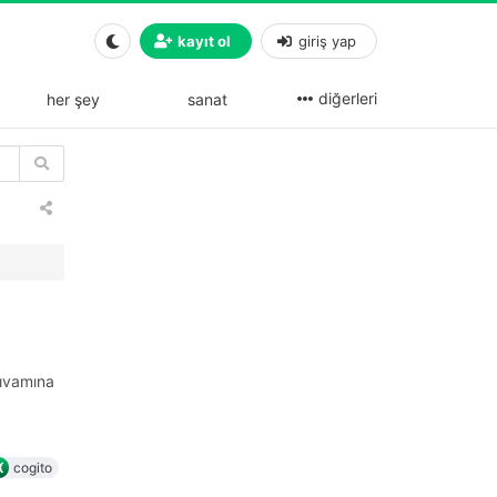
kayıt ol
giriş yap
diğerleri
her şey
sanat
kıvamına
cogito