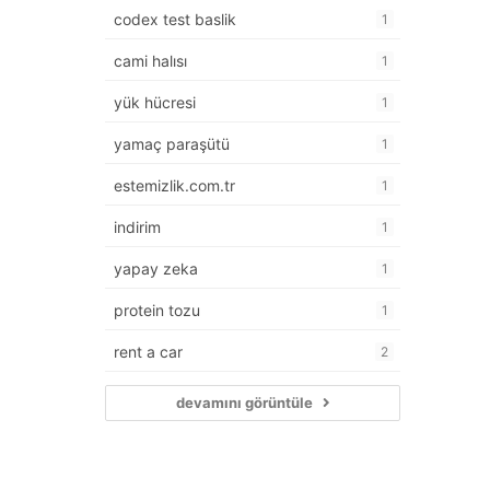
codex test baslik
1
cami halısı
1
yük hücresi
1
yamaç paraşütü
1
estemizlik.com.tr
1
indirim
1
yapay zeka
1
protein tozu
1
rent a car
2
devamını görüntüle