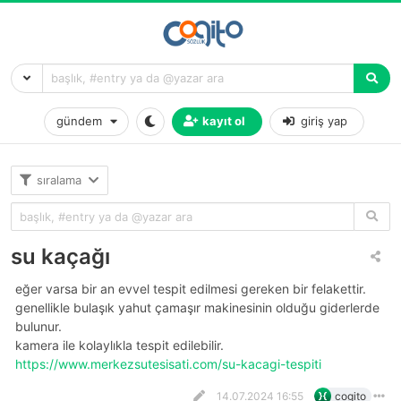
gündem
kayıt ol
giriş yap
sıralama
su kaçağı
eğer varsa bir an evvel tespit edilmesi gereken bir felakettir.
genellikle bulaşık yahut çamaşır makinesinin olduğu giderlerde
bulunur.
kamera ile kolaylıkla tespit edilebilir.
https://www.merkezsutesisati.com/su-kacagi-tespiti
14.07.2024 16:55
cogito