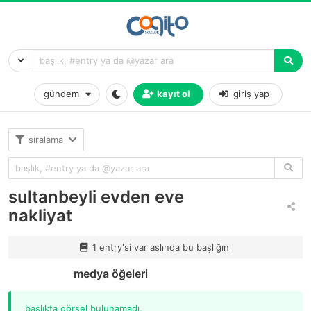
gündem
kayıt ol
giriş yap
sıralama
sultanbeyli evden eve
nakliyat
1 entry'si var aslında bu başlığın
medya öğeleri
başlıkta görsel bulunamadı.