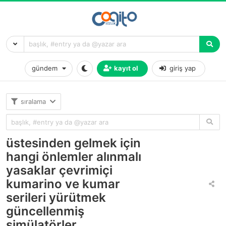
gündem
kayıt ol
giriş yap
sıralama
üstesinden gelmek için
hangi önlemler alınmalı
yasaklar çevrimiçi
kumarino ve kumar
serileri yürütmek
güncellenmiş
simülatörler