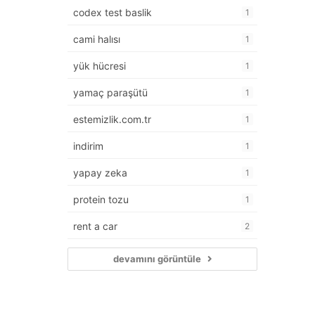
codex test baslik
1
cami halısı
1
yük hücresi
1
yamaç paraşütü
1
estemizlik.com.tr
1
indirim
1
yapay zeka
1
protein tozu
1
rent a car
2
devamını görüntüle