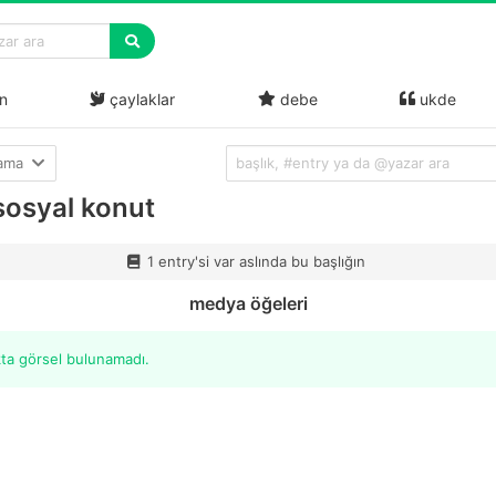
n
çaylaklar
debe
ukde
lama
 sosyal konut
1 entry'si var aslında bu başlığın
medya öğeleri
kta görsel bulunamadı.