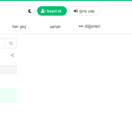
kayıt ol
giriş yap
diğerleri
her şey
sanat