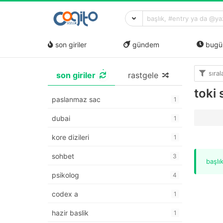
son giriler
gündem
bugü
sıra
son giriler
rastgele
toki
paslanmaz sac
1
dubai
1
kore dizileri
1
sohbet
3
başlı
psikolog
4
codex a
1
hazir baslik
1