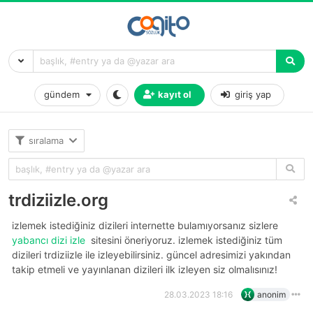
gündem
kayıt ol
giriş yap
sıralama
trdiziizle.org
i̇zlemek istediğiniz dizileri internette bulamıyorsanız sizlere
yabancı dizi izle
sitesini öneriyoruz. i̇zlemek istediğiniz tüm
dizileri trdiziizle ile izleyebilirsiniz. güncel adresimizi yakından
takip etmeli ve yayınlanan dizileri ilk izleyen siz olmalısınız!
28.03.2023 18:16
anonim