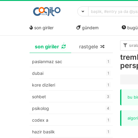
son giriler
gündem
bugü
sıra
son giriler
rastgele
trem
paslanmaz sac
1
pers
dubai
1
kore dizileri
1
sohbet
3
bu bi
psikolog
4
algor
codex a
1
hazir baslik
1