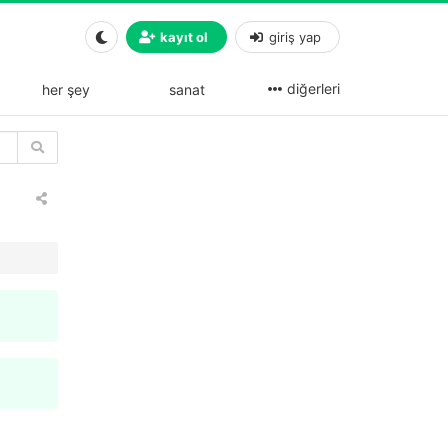
kayıt ol
giriş yap
diğerleri
her şey
sanat