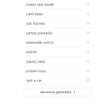
codex test baslik
1
cami halısı
1
yük hücresi
1
yamaç paraşütü
1
estemizlik.com.tr
1
indirim
1
yapay zeka
1
protein tozu
1
rent a car
2
devamını görüntüle