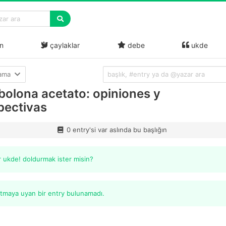
n
çaylaklar
debe
ukde
lama
bolona acetato: opiniones y
pectivas
0 entry'si var aslında bu başlığın
r ukde! doldurmak ister misin?
itmaya uyan bir entry bulunamadı.