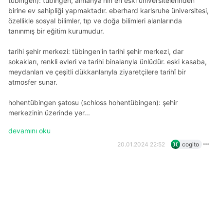
tübingen): tübingen, almanya'nın en eski üniversitelerinden
birine ev sahipliği yapmaktadır. eberhard karlsruhe üniversitesi,
özellikle sosyal bilimler, tıp ve doğa bilimleri alanlarında
tanınmış bir eğitim kurumudur.
tarihi şehir merkezi: tübingen'in tarihi şehir merkezi, dar
sokakları, renkli evleri ve tarihi binalarıyla ünlüdür. eski kasaba,
meydanları ve çeşitli dükkanlarıyla ziyaretçilere tarihî bir
atmosfer sunar.
hohentübingen şatosu (schloss hohentübingen): şehir
merkezinin üzerinde yer...
devamını oku
20.01.2024 22:52
cogito