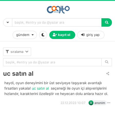
gündem
kayıt ol
giriş yap
sıralama
uc satın al
haydi, oyun deneyimini bir üst seviyeye taşıyarak avantajlı
fırsatları yakala!
uc satın al
seçeneği ile oyun içi alışverişlerini
hızlandır, karakterini özelleştir ve heyecan dolu anlara hazır ol.
22.12.2023 10:07
anonim