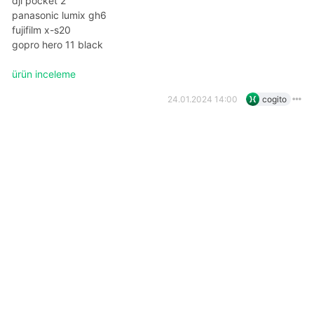
dji pocket 2
panasonic lumix gh6
fujifilm x-s20
gopro hero 11 black
ürün inceleme
24.01.2024 14:00
cogito