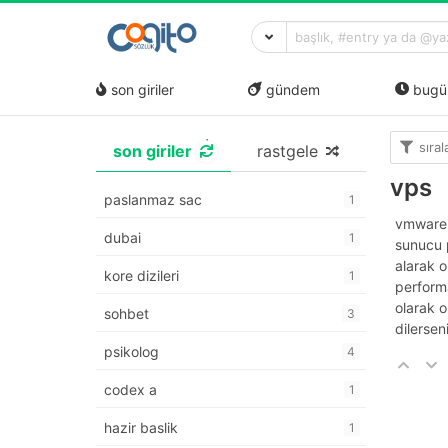
son giriler
gündem
bugü
sıra
son giriler
rastgele
vps
paslanmaz sac
1
vmware e
dubai
1
sunucu p
alarak o
kore dizileri
1
performa
olarak o
sohbet
3
dilersen
psikolog
4
codex a
1
hazir baslik
1