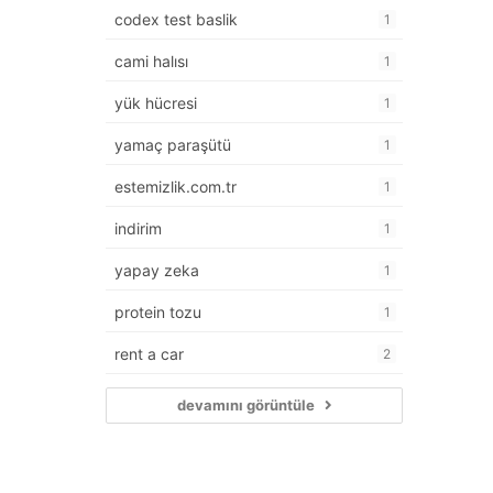
codex test baslik
1
cami halısı
1
yük hücresi
1
yamaç paraşütü
1
estemizlik.com.tr
1
indirim
1
yapay zeka
1
protein tozu
1
rent a car
2
devamını görüntüle