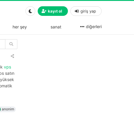
kayıt ol
giriş yap
diğerleri
her şey
sanat
ik
vps
ps satın
p yüksek
tomatik
anonim