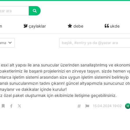
n
çaylaklar
debe
ukde
lama
sxi alt yapısı ile ana sunucular üzerinden sanallaştırılmış ve ekonom
aketlerimiz ile başarılı projelerinizi en zirveye taşıyın. sizde hemen v
nlarca işletim sistemi arasından size uygun işletim sistemini belirleyi
nslı sunucularımızın tadını çıkarın! güncel altyapımızla sunucunuz o
naylanır ve dakikalar içinde kurulur!
iz özel paket oluşturmak için ekibimizle iletişime geçebilirsiniz.
15.04.2024 19:02