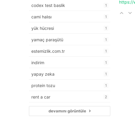
https:/
codex test baslik
1
cami halısı
1
yük hücresi
1
yamaç paraşütü
1
estemizlik.com.tr
1
indirim
1
yapay zeka
1
protein tozu
1
rent a car
2
devamını görüntüle