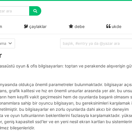
n
çaylaklar
debe
ukde
lama
r
saüstü oyun & ofis bilgisayarları: toptan ve perakende alışverişin güv
nyasında oldukça önemli parametreler bulunmaktadır. bilgisayar açı
ns, grafik kalitesi ve hız en önemli unsurlar arasında yer alır. bu unsu
rın hem keyifli vakit geçirmesini hem de oyunlarda başarılı olmasını s
nanımlara sahip bir oyuncu bilgisayarı, bu gereksinimleri karşılamak i
retilmiştir. bu bilgisayarlar en zorlu oyunlarda dahi akıcı bir deneyim
 ve oyun tutkunlarının beklentilerini fazlasıyla karşılamaktadır. yükse
er, geniş kapasiteli ssd’ler ve en yeni nesil ekran kartları bu sistemleri
mez bileşenleridir.