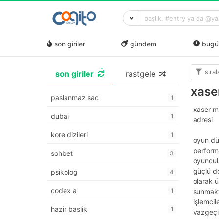
son giriler
gündem
bugü
sıra
son giriler
rastgele
xase
paslanmaz sac
1
xaser ma
dubai
1
adresi
kore dizileri
1
oyun dü
performa
sohbet
3
oyuncula
güçlü do
psikolog
4
olarak ü
codex a
1
sunmakta
işlemcil
hazir baslik
1
vazgeçil