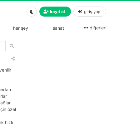
kayıt ol
giriş yap
diğerleri
her şey
sanat
enilir
sından
rlar
ağlar.
çin özel
k hızlı
n