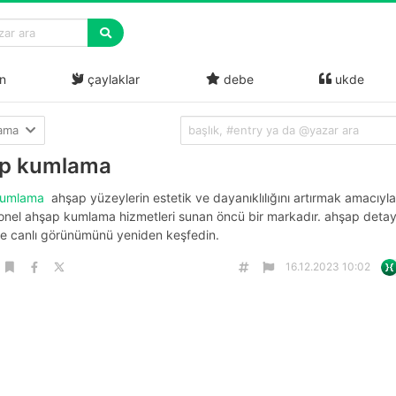
n
çaylaklar
debe
ukde
lama
p kumlama
kumlama
ahşap yüzeylerin estetik ve dayanıklılığını artırmak amacıyla
onel ahşap kumlama hizmetleri sunan öncü bir markadır. ahşap detayl
e canlı görünümünü yeniden keşfedin.
16.12.2023 10:02