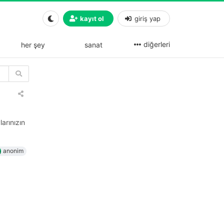
kayıt ol
giriş yap
diğerleri
her şey
sanat
arınızın
anonim