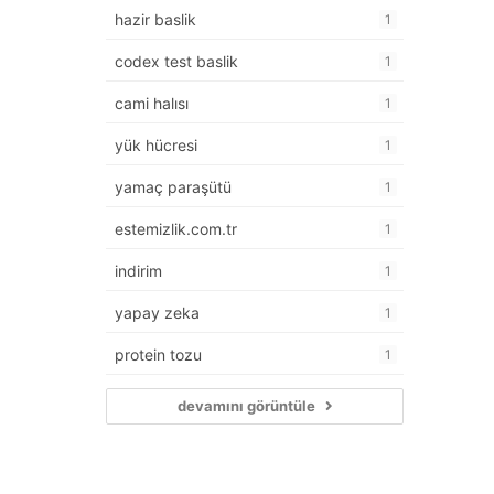
hazir baslik
1
codex test baslik
1
cami halısı
1
yük hücresi
1
yamaç paraşütü
1
estemizlik.com.tr
1
indirim
1
yapay zeka
1
protein tozu
1
devamını görüntüle