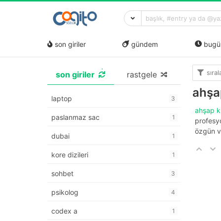
son giriler
gündem
bugü
sıra
son giriler
rastgele
ahşa
laptop
3
ahşap 
paslanmaz sac
1
profesy
özgün v
dubai
1
kore dizileri
1
sohbet
3
psikolog
4
codex a
1