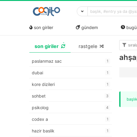
son giriler
gündem
bugü
sıra
son giriler
rastgele
ahşa
paslanmaz sac
1
dubai
1
kore dizileri
1
sohbet
3
başlı
psikolog
4
codex a
1
hazir baslik
1