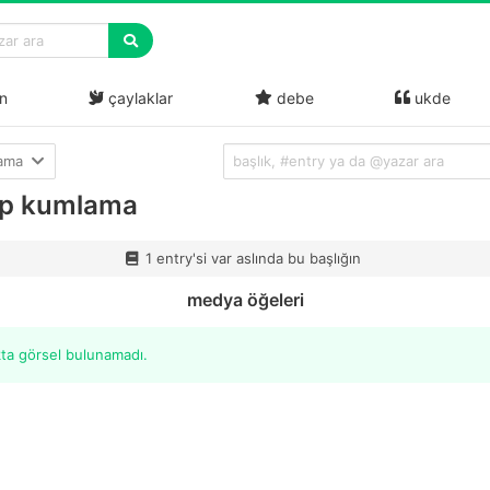
n
çaylaklar
debe
ukde
lama
p kumlama
1 entry'si var aslında bu başlığın
medya öğeleri
kta görsel bulunamadı.