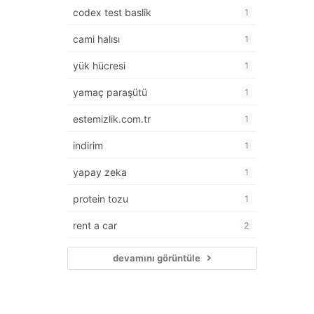
codex test baslik
1
cami halısı
1
yük hücresi
1
yamaç paraşütü
1
estemizlik.com.tr
1
indirim
1
yapay zeka
1
protein tozu
1
rent a car
2
devamını görüntüle