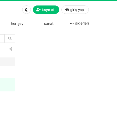
kayıt ol
giriş yap
diğerleri
her şey
sanat