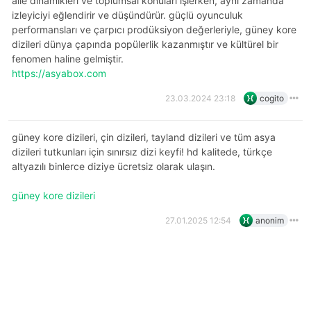
aile dinamikleri ve toplumsal konuları işlerken, aynı zamanda
izleyiciyi eğlendirir ve düşündürür. güçlü oyunculuk
performansları ve çarpıcı prodüksiyon değerleriyle, güney kore
dizileri dünya çapında popülerlik kazanmıştır ve kültürel bir
fenomen haline gelmiştir.
https://asyabox.com
23.03.2024 23:18
cogito
güney kore dizileri, çin dizileri, tayland dizileri ve tüm asya
dizileri tutkunları için sınırsız dizi keyfi! hd kalitede, türkçe
altyazılı binlerce diziye ücretsiz olarak ulaşın.
güney kore dizileri
27.01.2025 12:54
anonim