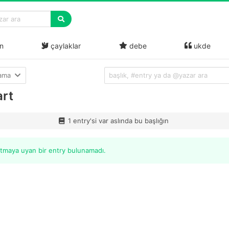
n
çaylaklar
debe
ukde
lama
rt
1 entry'si var aslında bu başlığın
itmaya uyan bir entry bulunamadı.