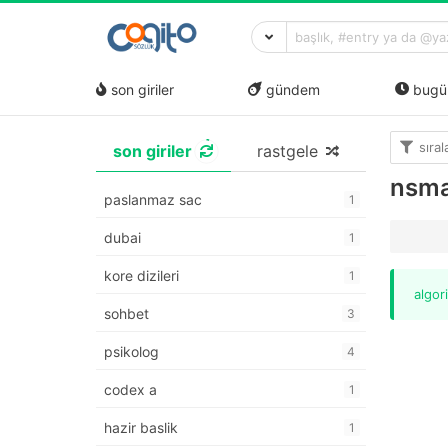
son giriler
gündem
bugü
sıra
son giriler
rastgele
nsma
paslanmaz sac
1
dubai
1
kore dizileri
1
algor
sohbet
3
psikolog
4
codex a
1
hazir baslik
1