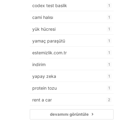
codex test baslik
1
cami halısı
1
yük hücresi
1
yamaç paraşütü
1
estemizlik.com.tr
1
indirim
1
yapay zeka
1
protein tozu
1
rent a car
2
devamını görüntüle