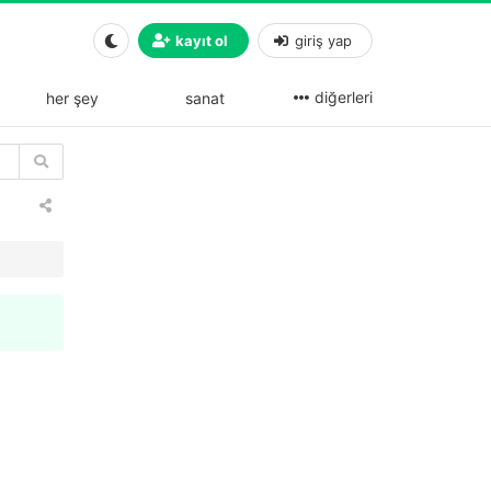
kayıt ol
giriş yap
diğerleri
her şey
sanat