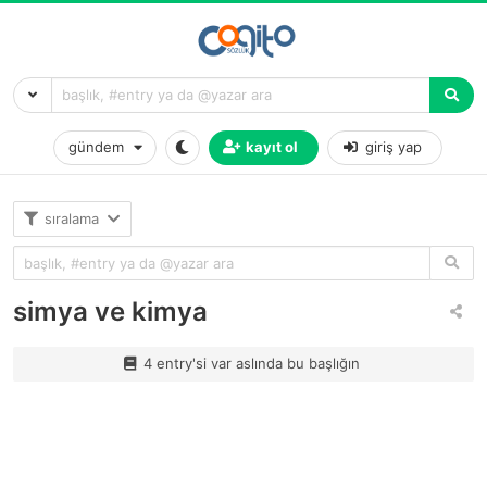
gündem
kayıt ol
giriş yap
sıralama
simya ve kimya
4 entry'si var aslında bu başlığın