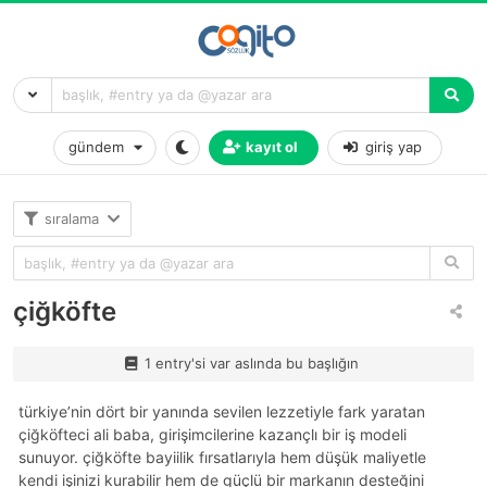
gündem
kayıt ol
giriş yap
sıralama
çiğköfte
1 entry'si var aslında bu başlığın
türkiye’nin dört bir yanında sevilen lezzetiyle fark yaratan
çiğköfteci ali baba, girişimcilerine kazançlı bir iş modeli
sunuyor. çiğköfte bayiilik fırsatlarıyla hem düşük maliyetle
kendi işinizi kurabilir hem de güçlü bir markanın desteğini