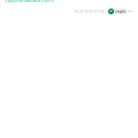
cigkoftecialibaba.com.tr
06.10.2025 07:23
cogito