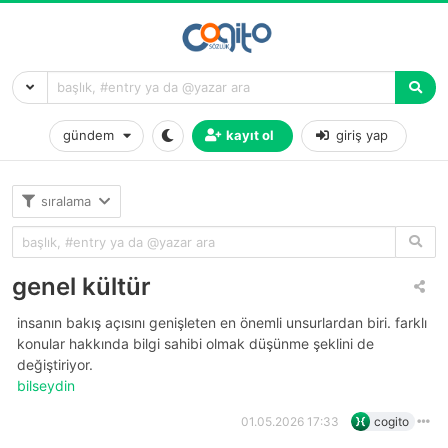
gündem
kayıt ol
giriş yap
sıralama
genel kültür
insanın bakış açısını genişleten en önemli unsurlardan biri. farklı
konular hakkında bilgi sahibi olmak düşünme şeklini de
değiştiriyor.
bilseydin
01.05.2026 17:33
cogito